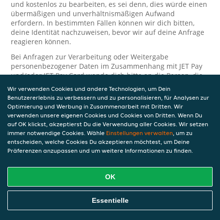
und kostenlos zu bearbeiten, es sei denn, dies würde einen
übermäßigen und unverhältnismäßigen Aufwand
erfordern. In bestimmten Fällen können wir dich bitten,
deine Identität nachzuweisen, bevor wir auf deine Anfrage
reagieren können.
Bei Anfragen zur Verarbeitung oder Weitergabe
personenbezogener Daten im Zusammenhang mit JET Pay
und/oder JET Pay Card wende dich bitte an die Person, die
dir das JET Pay-Guthaben gewährt (das kann dein
Wir verwenden Cookies und andere Technologien, um Dein
Arbeitgeber, Geschäftspartner usw. sein). Dies ist
Benutzererlebnis zu verbessern und zu personalisieren, für Analysen zur
erforderlich, da JET und die Person, die dir das Guthaben
Optimierung und Werbung in Zusammenarbeit mit Dritten. Wir
gewährt, eine separate Verantwortung für die Verarbeitung
verwenden unsere eigenen Cookies und Cookies von Dritten. Wenn Du
und den Schutz deiner personenbezogenen Daten haben.
auf OK klickst, akzeptierst Du die Verwendung aller Cookies. Wir setzen
immer notwendige Cookies. Wähle
Einstellungen verwalten
, um zu
Solltest du weitere Fragen oder Beschwerden in Bezug auf
entscheiden, welche Cookies Du akzeptieren möchtest, um Deine
die Verarbeitung deiner personenbezogenen Daten haben,
Präferenzen anzupassen und um weitere Informationen zu finden.
kontaktieren wir dich gerne. Wir würden uns auch über
Tipps oder Vorschläge zur Verbesserung unserer Erklärung
freuen.
OK
Sicherheit
Essentielle
JET nimmt den Schutz personenbezogener Daten sehr ernst