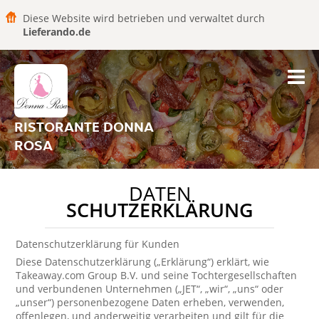
Diese Website wird betrieben und verwaltet durch
Lieferando.de
RISTORANTE DONNA
ROSA
DATEN
SCHUTZERKLÄRUNG
Datenschutzerklärung für Kunden
Diese Datenschutzerklärung („Erklärung“) erklärt, wie
Takeaway.com Group B.V. und seine Tochtergesellschaften
und verbundenen Unternehmen („JET“, „wir“, „uns“ oder
„unser“) personenbezogene Daten erheben, verwenden,
offenlegen, und anderweitig verarbeiten und gilt für die